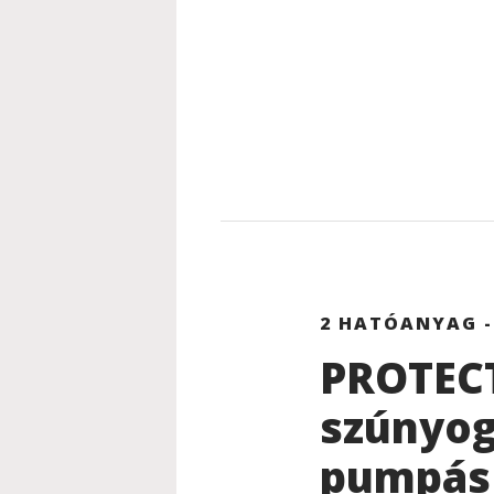
2 HATÓANYAG -
PROTEC
szúnyog
pumpás