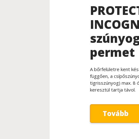
PROTEC
INCOGN
szúnyog
permet
A bőrfelületre kent kés
függően, a csípőszúnyo
tigrisszúnyog) max. 8 ó
keresztül tartja távol.
Tovább