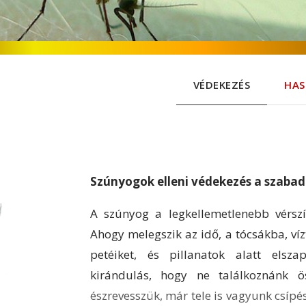
VÉDEKEZÉS
HAS
Szúnyogok elleni védekezés a szaba
A szúnyog a legkellemetlenebb vérszí
Ahogy melegszik az idő, a tócsákba, víz
petéiket, és pillanatok alatt els
kirándulás, hogy ne találkoznánk ö
észrevesszük, már tele is vagyunk csípés