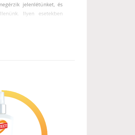
egérzik jelenlétünket, és
lenünk. Ilyen esetekben
b órás védelmet nyújtó
ata. Manapság hatékonyan
 legjobb riasztószerek és