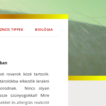
ZNOS TIPPEK
BIOLÓGIA
dban
vó rovarok közé tartozik.
tárolókba elkezdik lerakni
zaporodnak. Nincs olyan
ssze szúnyogokkal! Mire
ekkel és allergiás reakciót