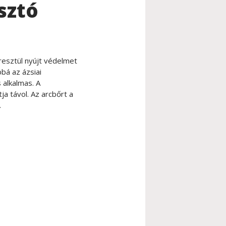
sztó
eresztül nyújt védelmet
bá az ázsiai
 alkalmas. A
tja távol. Az arcbőrt a
.