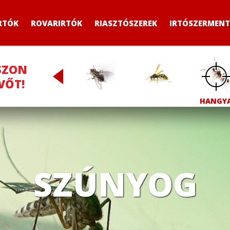
RTÓK
ROVARIRTÓK
RIASZTÓSZEREK
IRTÓSZERMENT
SZON
VŐT!
LÉGY
DARÁZS
HANGYA
CSÓTÁ
SZÚNYOG