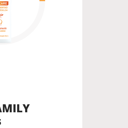
AMILY
s