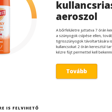
kullancsria
aeroszol
A bőrfelületre juttatva 7 órán k
a szúnyogok csípése ellen, továb
tigrisszúnyogok távoltartására is
kullancsokat 2 órán keresztül tar
kézre fújt permettel kell bekenni
Tovább
E IS FELVIHETŐ