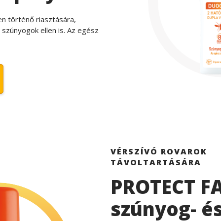
n történő riasztására,
i szúnyogok ellen is. Az egész
VÉRSZÍVÓ ROVAROK
TÁVOLTARTÁSÁRA
PROTECT F
szúnyog- é