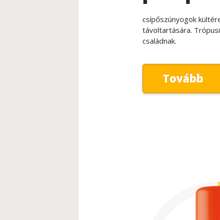
csípőszúnyogok kültére
távoltartására. Trópus
családnak.
Tovább