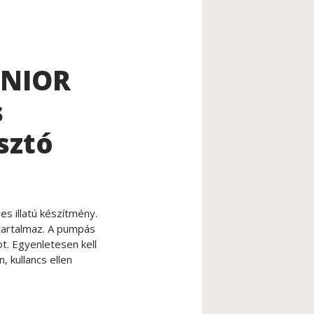
UNIOR
s
sztó
s illatú készítmény.
tartalmaz. A pumpás
t. Egyenletesen kell
, kullancs ellen