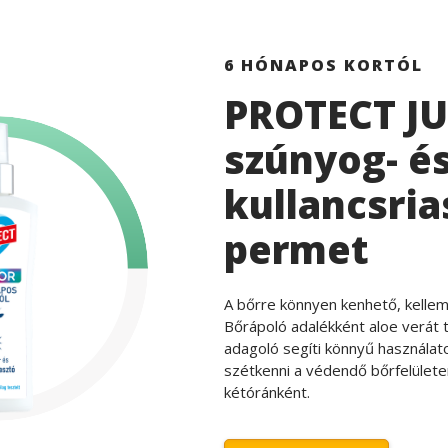
6 HÓNAPOS KORTÓL
PROTECT J
szúnyog- é
kullancsria
permet
A bőrre könnyen kenhető, kelleme
Bőrápoló adalékként aloe verát 
adagoló segíti könnyű használato
szétkenni a védendő bőrfelületen
kétóránként.