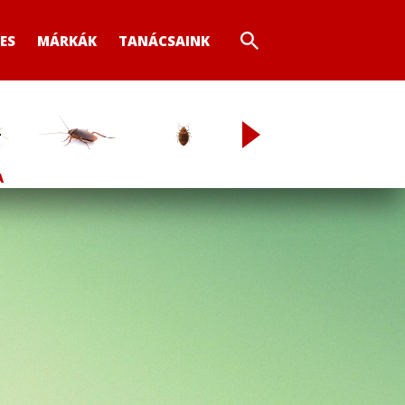
ES
MÁRKÁK
TANÁCSAINK
NY
ÁGYI POLOSKA
ÉLELMISZERMOLY
RUHAMOLY
EG