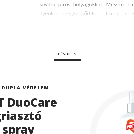
kiváltó piros hólyagokkal. Messziről m
ilyenkor megkezdődik a támadás el
legfontosabb a jó minőségű, töb
szúnyogriasztó és irtószerek használ
lehet védekezni ellenük. Válasszon a
irtószereket közül.
BŐVEBBEN
 DUPLA VÉDELEM
T DuoCare
riasztó
 spray