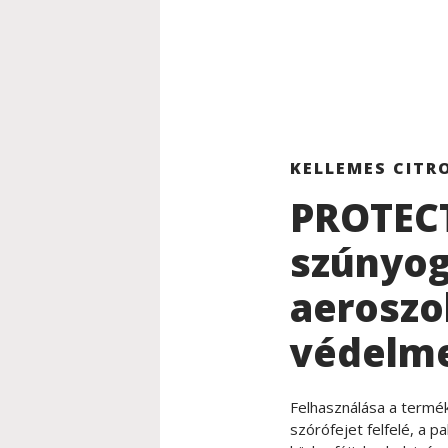
KELLEMES CITR
PROTECT
szúnyog
aeroszol
védelme
Felhasználása a termék 
szórófejet felfelé, a p