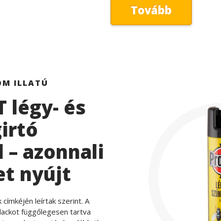
Tovább
OM ILLATÚ
 légy- és
irtó
 – azonnali
t nyújt
címkéjén leírtak szerint. A
alackot függőlegesen tartva